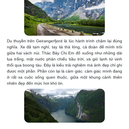
Du thuyền trên Geirangerfjord là lúc hành trình chậm lại đúng
nghĩa. Xe đã tạm nghỉ, tay lái thả lỏng, cả đoàn để mình trôi
giữa hai vách núi. Thác Bảy Chị Em đổ xuống như những dải
lụa trắng, mặt nước phản chiếu bầu trời, và gió lạnh từ vịnh
thổi qua boong tàu. Đây là kiểu trải nghiệm mà ảnh đẹp chỉ ghi
được một phần. Phần còn lại là cảm giác: cảm giác mình đang
ở rất xa cuộc sống quen thuộc, giữa một khung cảnh thiên
nhiên đẹp đến mức hơi khó tin.