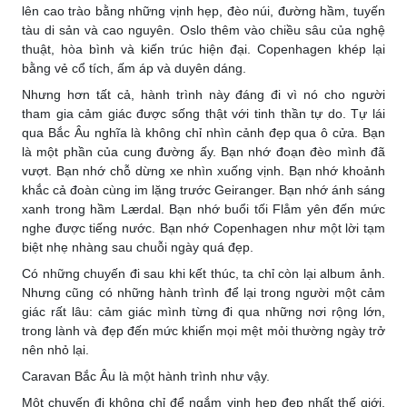
lên cao trào bằng những vịnh hẹp, đèo núi, đường hầm, tuyến
tàu di sản và cao nguyên. Oslo thêm vào chiều sâu của nghệ
thuật, hòa bình và kiến trúc hiện đại. Copenhagen khép lại
bằng vẻ cổ tích, ấm áp và duyên dáng.
Nhưng hơn tất cả, hành trình này đáng đi vì nó cho người
tham gia cảm giác được sống thật với tinh thần tự do. Tự lái
qua Bắc Âu nghĩa là không chỉ nhìn cảnh đẹp qua ô cửa. Bạn
là một phần của cung đường ấy. Bạn nhớ đoạn đèo mình đã
vượt. Bạn nhớ chỗ dừng xe nhìn xuống vịnh. Bạn nhớ khoảnh
khắc cả đoàn cùng im lặng trước Geiranger. Bạn nhớ ánh sáng
xanh trong hầm Lærdal. Bạn nhớ buổi tối Flåm yên đến mức
nghe được tiếng nước. Bạn nhớ Copenhagen như một lời tạm
biệt nhẹ nhàng sau chuỗi ngày quá đẹp.
Có những chuyến đi sau khi kết thúc, ta chỉ còn lại album ảnh.
Nhưng cũng có những hành trình để lại trong người một cảm
giác rất lâu: cảm giác mình từng đi qua những nơi rộng lớn,
trong lành và đẹp đến mức khiến mọi mệt mỏi thường ngày trở
nên nhỏ lại.
Caravan Bắc Âu là một hành trình như vậy.
Một chuyến đi không chỉ để ngắm vịnh hẹp đẹp nhất thế giới,