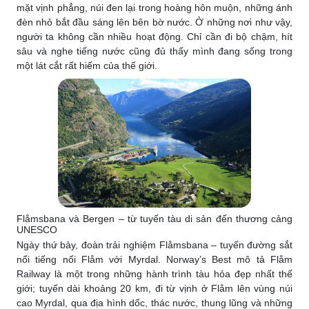
mặt vịnh phẳng, núi đen lại trong hoàng hôn muộn, những ánh
đèn nhỏ bắt đầu sáng lên bên bờ nước. Ở những nơi như vậy,
người ta không cần nhiều hoạt động. Chỉ cần đi bộ chậm, hít
sâu và nghe tiếng nước cũng đủ thấy mình đang sống trong
một lát cắt rất hiếm của thế giới.
Flåmsbana và Bergen – từ tuyến tàu di sản đến thương cảng
UNESCO
Ngày thứ bảy, đoàn trải nghiệm Flåmsbana – tuyến đường sắt
nổi tiếng nối Flåm với Myrdal. Norway’s Best mô tả Flåm
Railway là một trong những hành trình tàu hỏa đẹp nhất thế
giới; tuyến dài khoảng 20 km, đi từ vịnh ở Flåm lên vùng núi
cao Myrdal, qua địa hình dốc, thác nước, thung lũng và những