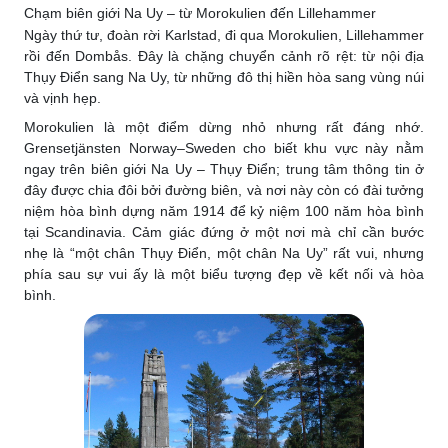
Chạm biên giới Na Uy – từ Morokulien đến Lillehammer
Ngày thứ tư, đoàn rời Karlstad, đi qua Morokulien, Lillehammer
rồi đến Dombås. Đây là chặng chuyển cảnh rõ rệt: từ nội địa
Thụy Điển sang Na Uy, từ những đô thị hiền hòa sang vùng núi
và vịnh hẹp.
Morokulien là một điểm dừng nhỏ nhưng rất đáng nhớ.
Grensetjänsten Norway–Sweden cho biết khu vực này nằm
ngay trên biên giới Na Uy – Thụy Điển; trung tâm thông tin ở
đây được chia đôi bởi đường biên, và nơi này còn có đài tưởng
niệm hòa bình dựng năm 1914 để kỷ niệm 100 năm hòa bình
tại Scandinavia. Cảm giác đứng ở một nơi mà chỉ cần bước
nhẹ là “một chân Thụy Điển, một chân Na Uy” rất vui, nhưng
phía sau sự vui ấy là một biểu tượng đẹp về kết nối và hòa
bình.