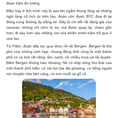
đoạn hầm ấn tượng.
Điều hay ở lịch trình này là sau khi ngắm thung lũng và những
ngôi làng cổ tích từ trên tàu, đoàn còn được BTC đưa đi lại
đúng cung đường ấy bằng xe. Đây là chi tiết rất đáng giá của
caravan: không chỉ nhìn từ xa, mà được quay lại, chạm gần
hơn, đi sâu hơn vào những nơi vừa khiến mình trầm trồ qua ô
cửa tàu.
Từ Flåm, đoàn tiếp tục qua Voss rồi về Bergen. Bergen là thủ
phủ của những vịnh hẹp, nhưng đồng thời cũng là một thành
phố có cá tính rất riêng: ẩm, xanh, cổ, nhiều mưa và rất duyên.
Đêm Bergen không hào nhoáng. Nó có nhịp sống thư thái của
một thành phố biển, có vài lon bia địa phương, có tiếng người
nói chuyện nhẹ bên cảng, có mùi muối và gỗ cũ.