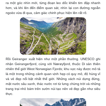
ra một góc nhìn mới, từng đoạn leo dốc khiến tim đập nhanh
hơn, và khi lên đến điểm quan sát, nhìn lại con đường ngoằn
ngoèo vừa đi qua, cảm giác chinh phục hiện lên rất rõ.
Rồi Geiranger xuất hiện như một phần thưởng. UNESCO ghi
nhận Geirangerfjord, cùng với Nærøyfjord, thuộc Di sản thiên
nhiên thế giới West Norwegian Fjords; khu vực này được mô tả
là một trong những cảnh quan vịnh hẹp có quy mô, độ hùng vĩ
và vẻ đẹp nổi bật nhất thế giới. Những vách núi dựng đứng,
mặt nước sâu xanh, thác nước rơi từ lưng chừng trời và những
trang trại nhỏ bám trên sườn núi tạo nên vẻ đẹp gần như siêu
thực.