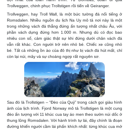
Trollveggen, chinh phục Trollstigen rồi tiến về Geiranger.
Trollveggen, hay Troll Wall, là một bức tường đá nổi tiếng ở
Romsdalen. Nhiều nguồn du lịch Na Uy mô tả nơi này là một
trong những vách đá thẳng đứng ấn tượng nhất châu Âu, với
phần vách dựng đứng hơn 1.000 m. Nhưng dù có đọc bao
nhiêu con số, cảm giác thật sự khi đứng dưới chân vách đá
vẫn rất khác. Con người trở nên nhỏ bé. Chiếc xe cũng nhỏ
bé. Tất cả những ồn ào của đô thị như bị vách đá hút mất, chỉ
còn lại núi, mây và sự choáng ngợp rất nguyên sơ.
Sau đó là Trollstigen – “Đèo của Quỷ” trong cách gọi giàu hình
ảnh của lịch trình. Fjord Norway mô tả Trollstigen là một cung
đèo ấn tượng với 11 khúc cua tay áo men theo sườn núi dốc ở
thung lũng Romsdalen. Với hành trình tự lái, đây chính là đoạn
đường khiến người cầm lái phấn khích nhất: từng khúc cua mở