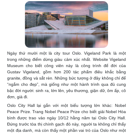
Ngày thứ mười một là city tour Oslo. Vigeland Park là một
trong những điểm dừng giàu cảm xúc nhất. Website Vigeland
Museum cho biết công viên này là công trình để đời của
Gustav Vigeland, gồm hơn 200 tác phẩm điêu khắc bằng
granite, đồng và sắt rèn. Những bức tượng ở đây không chỉ để
“ngắm cho đẹp”, mà giống như một hành trình qua đủ cung
bậc đời người: sinh ra, lớn lên, yêu thương, giận dữ, ôm ấp, cô
đơn, già đi.
Oslo City Hall lại gắn với một biểu tượng lớn khác: Nobel
Peace Prize. Trang Nobel Peace Prize cho biết giải Nobel Hòa
bình được trao vào ngày 10/12 hằng năm tại Oslo City Hall.
Đứng trước tòa thị chính gạch đỏ này, người ta không chỉ thấy
một địa danh, mà còn thấy một phần vai trò của Oslo như một