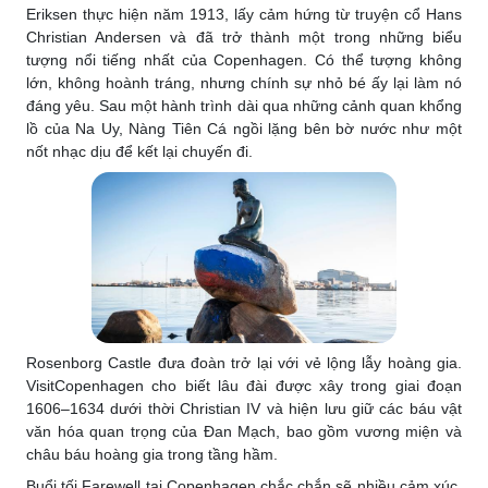
Eriksen thực hiện năm 1913, lấy cảm hứng từ truyện cổ Hans
Christian Andersen và đã trở thành một trong những biểu
tượng nổi tiếng nhất của Copenhagen. Có thể tượng không
lớn, không hoành tráng, nhưng chính sự nhỏ bé ấy lại làm nó
đáng yêu. Sau một hành trình dài qua những cảnh quan khổng
lồ của Na Uy, Nàng Tiên Cá ngồi lặng bên bờ nước như một
nốt nhạc dịu để kết lại chuyến đi.
Rosenborg Castle đưa đoàn trở lại với vẻ lộng lẫy hoàng gia.
VisitCopenhagen cho biết lâu đài được xây trong giai đoạn
1606–1634 dưới thời Christian IV và hiện lưu giữ các báu vật
văn hóa quan trọng của Đan Mạch, bao gồm vương miện và
châu báu hoàng gia trong tầng hầm.
Buổi tối Farewell tại Copenhagen chắc chắn sẽ nhiều cảm xúc.