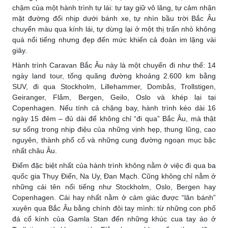
chậm của một hành trình tự lái: tự tay giữ vô lăng, tự cảm nhận
mặt đường đổi nhịp dưới bánh xe, tự nhìn bầu trời Bắc Âu
chuyển màu qua kính lái, tự dừng lại ở một thị trấn nhỏ không
quá nổi tiếng nhưng đẹp đến mức khiến cả đoàn im lặng vài
giây.
Hành trình Caravan Bắc Âu này là một chuyến đi như thế: 14
ngày land tour, tổng quãng đường khoảng 2.600 km bằng
SUV, đi qua Stockholm, Lillehammer, Dombås, Trollstigen,
Geiranger, Flåm, Bergen, Geilo, Oslo và khép lại tại
Copenhagen. Nếu tính cả chặng bay, hành trình kéo dài 16
ngày 15 đêm – đủ dài để không chỉ “đi qua” Bắc Âu, mà thật
sự sống trong nhịp điệu của những vịnh hẹp, thung lũng, cao
nguyên, thành phố cổ và những cung đường ngoạn mục bậc
nhất châu Âu.
Điểm đặc biệt nhất của hành trình không nằm ở việc đi qua ba
quốc gia Thụy Điển, Na Uy, Đan Mạch. Cũng không chỉ nằm ở
những cái tên nổi tiếng như Stockholm, Oslo, Bergen hay
Copenhagen. Cái hay nhất nằm ở cảm giác được “lăn bánh”
xuyên qua Bắc Âu bằng chính đôi tay mình: từ những con phố
đá cổ kính của Gamla Stan đến những khúc cua tay áo ở