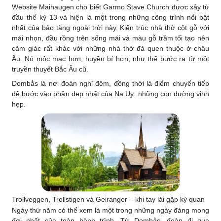
Website Maihaugen cho biết Garmo Stave Church được xây từ
đầu thế kỷ 13 và hiện là một trong những công trình nổi bật
nhất của bảo tàng ngoài trời này. Kiến trúc nhà thờ cột gỗ với
mái nhọn, đầu rồng trên sống mái và màu gỗ trầm tối tạo nên
cảm giác rất khác với những nhà thờ đá quen thuộc ở châu
Âu. Nó mộc mạc hơn, huyền bí hơn, như thể bước ra từ một
truyền thuyết Bắc Âu cũ.
Dombås là nơi đoàn nghỉ đêm, đồng thời là điểm chuyển tiếp
để bước vào phần đẹp nhất của Na Uy: những con đường vịnh
hẹp.
Trollveggen, Trollstigen và Geiranger – khi tay lái gặp kỳ quan
Ngày thứ năm có thể xem là một trong những ngày đáng mong
đợi nhất của toàn hành trình. Từ Dombås, đoàn đi qua