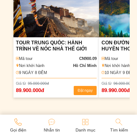
TOUR TRUNG QUỐC: HÀNH
CON ĐƯỜNG TƠ LỤA
TRÌNH VỀ NÓC NHÀ THẾ GIỚI
HUYỀN THOẠI
Mã tour
CN900.09
Mã tour
Nơi khởi hành
Hồ Chí Minh
Nơi khởi hành
9 NGÀY 8 ÐÊM
10 NGÀY 9 ÐÊM
Giá từ
95.000.000đ
Giá từ
96.000.000đ
89.900.000đ
89.990.000đ
Đặt ngay
Gọi điện
Nhắn tin
Danh mục
Tìm kiếm
BÀI VIẾT LIÊN QUAN