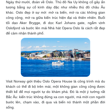
Ngày thứ mười, đoàn về Oslo. Thủ đô Na Uy không cố gây ấn
tượng bằng sự cổ kính dày đặc như nhiều thủ đô châu Âu
khác. Oslo đẹp ở sự mở: mở ra biển, mở ra các không gian
công cộng, mở ra giữa kiến trúc hiện đại và thiên nhiên. Buổi
tối dạo Aker Brygge, đi dọc Karl Johans gate, ngắm vịnh
Oslofjord và bước lên mái Nhà hát Opera Oslo là cách rất đẹp
để cảm nhận thành phố.
Visit Norway giới thiệu Oslo Opera House là công trình mà du
khách có thể đi bộ trên mái, một không gian công cộng được
thiết kế để mọi người tự do khám phá. Đó là một ý tưởng rất
Bắc Âu: kiến trúc không đứng xa con người, mà mời con người
bước lên, chạm vào, đi qua và biến nó thành một phần đời
sống.