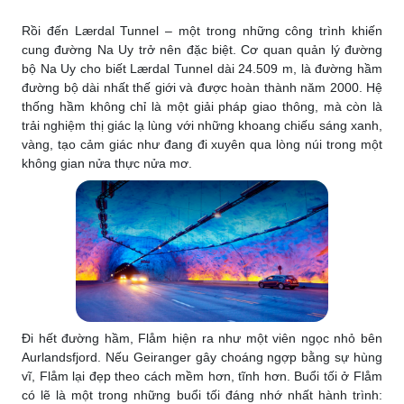
Rồi đến Lærdal Tunnel – một trong những công trình khiến
cung đường Na Uy trở nên đặc biệt. Cơ quan quản lý đường
bộ Na Uy cho biết Lærdal Tunnel dài 24.509 m, là đường hầm
đường bộ dài nhất thế giới và được hoàn thành năm 2000. Hệ
thống hầm không chỉ là một giải pháp giao thông, mà còn là
trải nghiệm thị giác lạ lùng với những khoang chiếu sáng xanh,
vàng, tạo cảm giác như đang đi xuyên qua lòng núi trong một
không gian nửa thực nửa mơ.
Đi hết đường hầm, Flåm hiện ra như một viên ngọc nhỏ bên
Aurlandsfjord. Nếu Geiranger gây choáng ngợp bằng sự hùng
vĩ, Flåm lại đẹp theo cách mềm hơn, tĩnh hơn. Buổi tối ở Flåm
có lẽ là một trong những buổi tối đáng nhớ nhất hành trình: