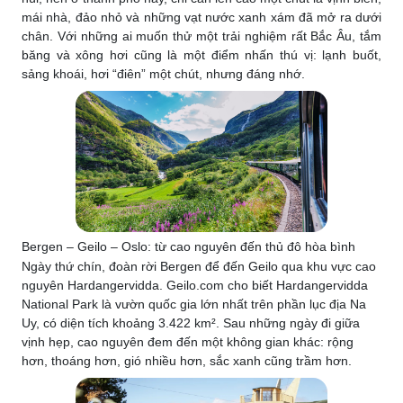
mái nhà, đảo nhỏ và những vạt nước xanh xám đã mở ra dưới
chân. Với những ai muốn thử một trải nghiệm rất Bắc Âu, tắm
băng và xông hơi cũng là một điểm nhấn thú vị: lạnh buốt,
sảng khoái, hơi “điên” một chút, nhưng đáng nhớ.
Bergen – Geilo – Oslo: từ cao nguyên đến thủ đô hòa bình
Ngày thứ chín, đoàn rời Bergen để đến Geilo qua khu vực cao
nguyên Hardangervidda. Geilo.com cho biết Hardangervidda
National Park là vườn quốc gia lớn nhất trên phần lục địa Na
Uy, có diện tích khoảng 3.422 km². Sau những ngày đi giữa
vịnh hẹp, cao nguyên đem đến một không gian khác: rộng
hơn, thoáng hơn, gió nhiều hơn, sắc xanh cũng trầm hơn.