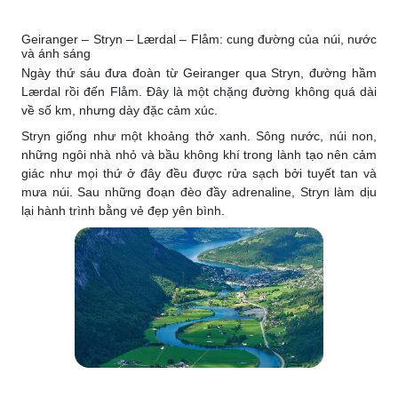
Geiranger – Stryn – Lærdal – Flåm: cung đường của núi, nước
và ánh sáng
Ngày thứ sáu đưa đoàn từ Geiranger qua Stryn, đường hầm
Lærdal rồi đến Flåm. Đây là một chặng đường không quá dài
về số km, nhưng dày đặc cảm xúc.
Stryn giống như một khoảng thở xanh. Sông nước, núi non,
những ngôi nhà nhỏ và bầu không khí trong lành tạo nên cảm
giác như mọi thứ ở đây đều được rửa sạch bởi tuyết tan và
mưa núi. Sau những đoạn đèo đầy adrenaline, Stryn làm dịu
lại hành trình bằng vẻ đẹp yên bình.