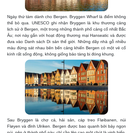
Ngày thứ tám dành cho Bergen. Bryggen Wharf là điểm không
thể bỏ qua. UNESCO ghi nhận Bryggen là khu thương cảng
lịch sử ở Bergen, một trong những thành phố cảng cổ nhất Bắc
Âu; nơi này gắn với hoạt động thương mại Hanseatic và được
đưa vào Danh sách Di sản thế giới. Những dãy nhà gỗ nhiều
màu đứng sát nhau bên bến cảng khiến Bergen có một vẻ cổ
kính rất sống động, không giống bảo tàng bị đóng khung.
Sau Bryggen là chợ cá, hải sản, cáp treo Fløibanen, núi
Fløyen và đỉnh Ulriken. Bergen được bao quanh bởi bảy ngọn
núi, nên ở thành phố này, chỉ cần lên cao một chút là vịnh biển,