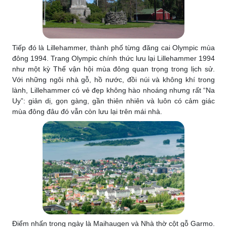
Tiếp đó là Lillehammer, thành phố từng đăng cai Olympic mùa
đông 1994. Trang Olympic chính thức lưu lại Lillehammer 1994
như một kỳ Thế vận hội mùa đông quan trọng trong lịch sử.
Với những ngôi nhà gỗ, hồ nước, đồi núi và không khí trong
lành, Lillehammer có vẻ đẹp không hào nhoáng nhưng rất “Na
Uy”: giản dị, gọn gàng, gần thiên nhiên và luôn có cảm giác
mùa đông đâu đó vẫn còn lưu lại trên mái nhà.
Điểm nhấn trong ngày là Maihaugen và Nhà thờ cột gỗ Garmo.