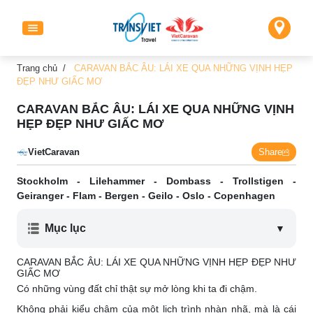
Trang chủ
/
CARAVAN BẮC ÂU: LÁI XE QUA NHỮNG VỊNH HẸP
ĐẸP NHƯ GIẤC MƠ
CARAVAN BẮC ÂU: LÁI XE QUA NHỮNG VỊNH
HẸP ĐẸP NHƯ GIẤC MƠ
VietCaravan
Share
Stockholm - Lilehammer - Dombass - Trollstigen -
Geiranger - Flam - Bergen - Geilo - Oslo - Copenhagen
Mục lục
▼
CARAVAN BẮC ÂU: LÁI XE QUA NHỮNG VỊNH HẸP ĐẸP NHƯ
GIẤC MƠ
Có những vùng đất chỉ thật sự mở lòng khi ta đi chậm.
Không phải kiểu chậm của một lịch trình nhàn nhã, mà là cái