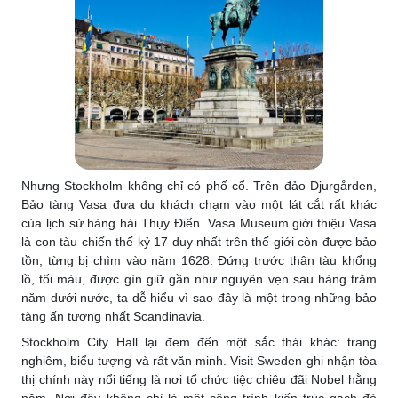
Nhưng Stockholm không chỉ có phố cổ. Trên đảo Djurgården,
Bảo tàng Vasa đưa du khách chạm vào một lát cắt rất khác
của lịch sử hàng hải Thụy Điển. Vasa Museum giới thiệu Vasa
là con tàu chiến thế kỷ 17 duy nhất trên thế giới còn được bảo
tồn, từng bị chìm vào năm 1628. Đứng trước thân tàu khổng
lồ, tối màu, được gìn giữ gần như nguyên vẹn sau hàng trăm
năm dưới nước, ta dễ hiểu vì sao đây là một trong những bảo
tàng ấn tượng nhất Scandinavia.
Stockholm City Hall lại đem đến một sắc thái khác: trang
nghiêm, biểu tượng và rất văn minh. Visit Sweden ghi nhận tòa
thị chính này nổi tiếng là nơi tổ chức tiệc chiêu đãi Nobel hằng
năm. Nơi đây không chỉ là một công trình kiến trúc gạch đỏ