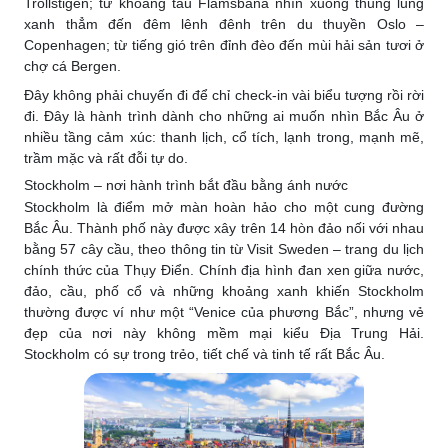
Trollstigen; từ khoang tàu Flåmsbana nhìn xuống thung lũng
xanh thẳm đến đêm lênh đênh trên du thuyền Oslo –
Copenhagen; từ tiếng gió trên đỉnh đèo đến mùi hải sản tươi ở
chợ cá Bergen.
Đây không phải chuyến đi để chỉ check-in vài biểu tượng rồi rời
đi. Đây là hành trình dành cho những ai muốn nhìn Bắc Âu ở
nhiều tầng cảm xúc: thanh lịch, cổ tích, lạnh trong, mạnh mẽ,
trầm mặc và rất đỗi tự do.
Stockholm – nơi hành trình bắt đầu bằng ánh nước
Stockholm là điểm mở màn hoàn hảo cho một cung đường
Bắc Âu. Thành phố này được xây trên 14 hòn đảo nối với nhau
bằng 57 cây cầu, theo thông tin từ Visit Sweden – trang du lịch
chính thức của Thụy Điển. Chính địa hình đan xen giữa nước,
đảo, cầu, phố cổ và những khoảng xanh khiến Stockholm
thường được ví như một “Venice của phương Bắc”, nhưng vẻ
đẹp của nơi này không mềm mại kiểu Địa Trung Hải.
Stockholm có sự trong trẻo, tiết chế và tinh tế rất Bắc Âu.