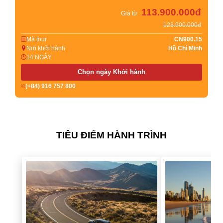
113.900.000đ
Giá từ
123.900.000đ
Mã tour
CN900.15
Nơi khởi hành
Hồ Chí Minh
14 NGÀY
Chọn ngày Khởi hành
(+84) 916 757 800
TIÊU ĐIỂM HÀNH TRÌNH