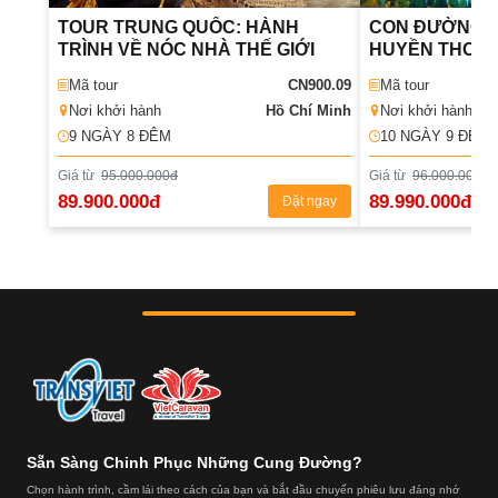
TOUR TRUNG QUỐC: HÀNH
CON ĐƯỜNG TƠ LỤA
TRÌNH VỀ NÓC NHÀ THẾ GIỚI
HUYỀN THOẠI
Mã tour
CN900.09
Mã tour
Nơi khởi hành
Hồ Chí Minh
Nơi khởi hành
9 NGÀY 8 ÐÊM
10 NGÀY 9 ÐÊM
Giá từ
95.000.000đ
Giá từ
96.000.000đ
89.900.000đ
89.990.000đ
Đặt ngay
Sẵn Sàng Chinh Phục Những Cung Đường?
Chọn hành trình, cầm lái theo cách của bạn và bắt đầu chuyến phiêu lưu đáng nhớ