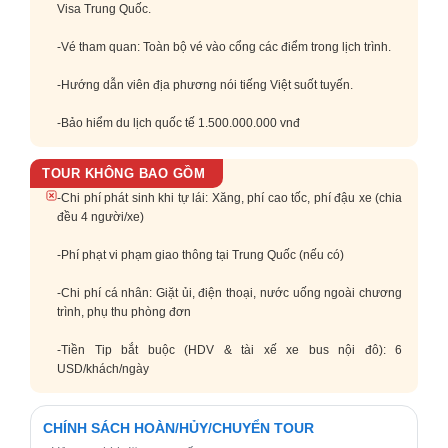
Visa Trung Quốc.
-Vé tham quan: Toàn bộ vé vào cổng các điểm trong lịch trình.
-Hướng dẫn viên địa phương nói tiếng Việt suốt tuyến.
-Bảo hiểm du lịch quốc tế 1.500.000.000 vnđ
TOUR KHÔNG BAO GỒM
-Chi phí phát sinh khi tự lái: Xăng, phí cao tốc, phí đậu xe (chia
đều 4 người/xe)
-Phí phạt vi phạm giao thông tại Trung Quốc (nếu có)
-Chi phí cá nhân: Giặt ủi, điện thoại, nước uống ngoài chương
trình, phụ thu phòng đơn
-Tiền Tip bắt buộc (HDV & tài xế xe bus nội đô): 6
USD/khách/ngày
CHÍNH SÁCH HOÀN/HỦY/CHUYỂN TOUR