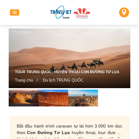
TOUR TRUNG QUỐC: HUYỀN THOẠI CON ĐƯỜNG TƠ LỤA
Trang chủ
/
Du lịch TRUNG QUỐC
Bắt đầu hành trình caravan tự lái hơn 3.000 km dọc
theo
Con Đường Tơ Lụa
huyền thoại, tour đưa du