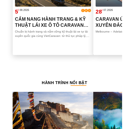
5
08.2026
28
07.2026
f
in
x
CẨM NANG HÀNH TRANG & KỸ
CARAVAN ÚC: 
THUẬT LÁI XE Ô TÔ CARAVAN
XUYÊN ĐẢO N
XUYÊN QUỐC GIA
BẰNG RV
Chuẩn bị hành trang và nắm vững kỹ thuật lái xe tự lái
Melbourne – Adelaide –
xuyên quốc gia cùng VietCaravan: từ thủ tục pháp lý,
thiết bị hậu cần, quy tắc di chuyển theo …
HÀNH TRÌNH
NỔI BẬT