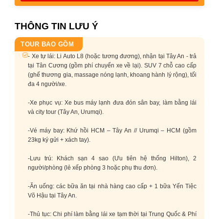
THÔNG TIN LƯU Ý
TOUR BAO GỒM
- Xe tự lái: Li Auto L8 (hoặc tương đương), nhận tại Tây An - trả
tại Tân Cương (gồm phí chuyển xe về lại). SUV 7 chỗ cao cấp
(ghế thương gia, massage nóng lạnh, khoang hành lý rộng), tối
đa 4 người/xe.
-Xe phục vụ: Xe bus máy lạnh đưa đón sân bay, làm bằng lái
và city tour (Tây An, Urumqi).
-Vé máy bay: Khứ hồi HCM – Tây An // Urumqi – HCM (gồm
23kg ký gửi + xách tay).
-Lưu trú: Khách sạn 4 sao (Ưu tiên hệ thống Hilton), 2
người/phòng (lẻ xếp phòng 3 hoặc phụ thu đơn).
-Ăn uống: các bữa ăn tại nhà hàng cao cấp + 1 bữa Yến Tiệc
Võ Hậu tại Tây An.
-Thủ tục: Chi phí làm bằng lái xe tạm thời tại Trung Quốc & Phí