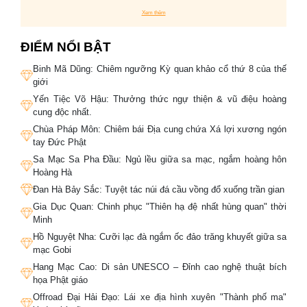
khách khám phá những vùng đất mang đậm dấu ấn
Xem thêm
lịch sử và thiên nhiên kỳ vĩ của Trung Quốc. Từ cố đô
Tây An với đội quân Binh Mã Dũng nổi tiếng, đoàn sẽ
chinh phục sa mạc Sa Pha Đầu, chiêm ngưỡng kỳ
ĐIỂM NỔI BẬT
quan Đan Hà Bảy Sắc, vượt qua Gia Dục Quan – cửa
Binh Mã Dũng: Chiêm ngưỡng Kỳ quan khảo cổ thứ 8 của thế
ải hùng vĩ thời Minh, khám phá Hang Mạc Cao và Hồ
giới
Nguyệt Nha giữa sa mạc Gobi trước khi đặt chân đến
Yến Tiệc Võ Hậu: Thưởng thức ngự thiện & vũ điệu hoàng
vùng Tân Cương rộng lớn với dãy Thiên Sơn tráng
cung độc nhất.
lệ. Không chỉ là chuyến du lịch, đây còn là trải nghiệm
Chùa Pháp Môn: Chiêm bái Địa cung chứa Xá lợi xương ngón
cầm lái đầy cảm xúc trên những cung đường huyền
tay Đức Phật
thoại, kết hợp giữa khám phá văn hóa, lịch sử, cảnh
quan thiên nhiên và những đêm nghỉ độc đáo giữa sa
​Sa Mạc Sa Pha Đầu: Ngủ lều giữa sa mạc, ngắm hoàng hôn
Hoàng Hà
mạc.
Tour Trung Quốc
này là lựa chọn lý tưởng cho
những tín đồ đam mê phiêu lưu, yêu thích trải
​Đan Hà Bảy Sắc: Tuyệt tác núi đá cầu vồng đổ xuống trần gian
nghiệm khác biệt và mong muốn chinh phục một
Gia Dục Quan: Chinh phục "Thiên hạ đệ nhất hùng quan" thời
trong những tuyến đường nổi tiếng nhất thế giới.
Minh
​Hồ Nguyệt Nha: Cưỡi lạc đà ngắm ốc đảo trăng khuyết giữa sa
mạc Gobi
Hang Mạc Cao: Di sản UNESCO – Đỉnh cao nghệ thuật bích
họa Phật giáo
Offroad Đại Hải Đạo: Lái xe địa hình xuyên "Thành phố ma"