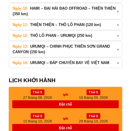
Ngày 10:
HAMI – ĐẠI HẢI ĐẠO OFFROAD – THIỆN THIỆN
›
(350 km)
Ngày 11:
THIỆN THIỆN – THỔ LỖ PHAN (120 km)
›
Ngày 12:
THỔ LỖ PHAN – URUMQI (250 km)
›
Ngày 13:
URUMQI – CHINH PHỤC THIÊN SƠN GRAND
›
CANYON (150 km)
Ngày 14:
URUMQI – ĐÁP CHUYẾN BAY VỀ VIỆT NAM
›
LỊCH KHỞI HÀNH
Thứ 5
Thứ 5
27 tháng 08, 2026
10 tháng 09, 2026
Đặt chỗ
Thứ 5
Thứ 5
15 tháng 10, 2026
29 tháng 10, 2026
Đặt chỗ