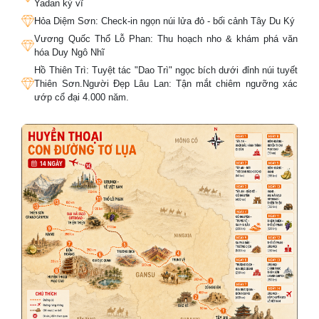
Yadan kỳ vĩ
Hỏa Diệm Sơn: Check-in ngọn núi lửa đỏ - bối cảnh Tây Du Ký
Vương Quốc Thổ Lỗ Phan: Thu hoạch nho & khám phá văn
hóa Duy Ngô Nhĩ
Hồ Thiên Trì: Tuyệt tác "Dao Trì" ngọc bích dưới đỉnh núi tuyết
Thiên Sơn.Người Đẹp Lâu Lan: Tận mắt chiêm ngưỡng xác
ướp cổ đại 4.000 năm.