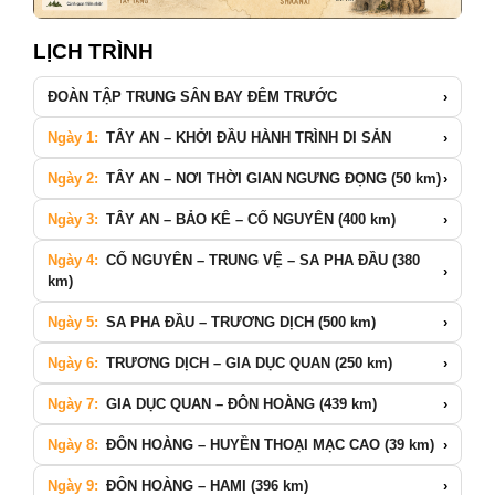
LỊCH TRÌNH
ĐOÀN TẬP TRUNG SÂN BAY ĐÊM TRƯỚC
›
Ngày 1:
TÂY AN – KHỞI ĐẦU HÀNH TRÌNH DI SẢN
›
Ngày 2:
TÂY AN – NƠI THỜI GIAN NGƯNG ĐỌNG (50 km)
›
Ngày 3:
TÂY AN – BẢO KÊ – CỐ NGUYÊN (400 km)
›
Ngày 4:
CỐ NGUYÊN – TRUNG VỆ – SA PHA ĐẦU (380
›
km)
Ngày 5:
SA PHA ĐẦU – TRƯƠNG DỊCH (500 km)
›
Ngày 6:
TRƯƠNG DỊCH – GIA DỤC QUAN (250 km)
›
Ngày 7:
GIA DỤC QUAN – ĐÔN HOÀNG (439 km)
›
Ngày 8:
ĐÔN HOÀNG – HUYỀN THOẠI MẠC CAO (39 km)
›
Ngày 9:
ĐÔN HOÀNG – HAMI (396 km)
›